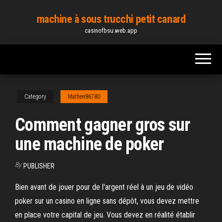
Skip
machine à sous trucchi petit canard
to
casinofbsu.web.app
the
content
Category
Mathen86780
Comment gagner gros sur
une machine de poker
By
PUBLISHER
Bien avant de jouer pour de l'argent réel à un jeu de vidéo
poker sur un casino en ligne sans dépôt, vous devez mettre
en place votre capital de jeu. Vous devez en réalité établir