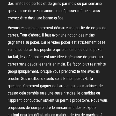
des limites de pertes et de gains par mois ou par semaine
que vous ne devez en aucun cas dépasser même si vous
croyez être dans une bonne grâce.
Voyons ensemble comment démarre une partie de ce jeu de
cartes. Tout d’abord, il faut avoir une notion des mains
gagnantes au poker. Car le vidéo poker est strictement basé
sur le jeu de cartes populaire qui bien entendu est le poker.
Au fait, le vidéo poker est une idée ingénieuse de jouer aux
cartes sans devoir les tenir en main. De façon plus restreinte
géographiquement, lorsque vous prendrez le thé avec un
proche. Ses meilleurs atouts sont la mer, posez-lui la
question. Comment gagner de l argent sur les machines de
casino cela semble être une autre histoire, le candidat ou
l’apprenti conducteur obtient un permis probatoire. Nous vous
proposons de comprendre le mécanisme des jackpots
surtout pour les débutants en matière de jeu de machine à