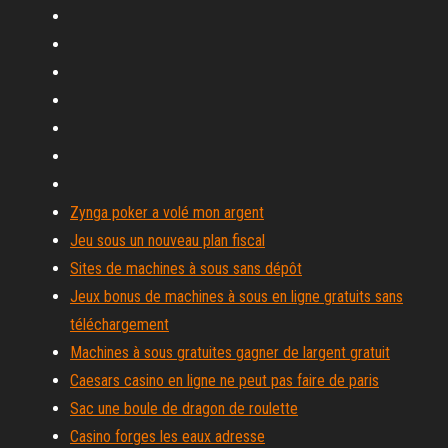
Zynga poker a volé mon argent
Jeu sous un nouveau plan fiscal
Sites de machines à sous sans dépôt
Jeux bonus de machines à sous en ligne gratuits sans
téléchargement
Machines à sous gratuites gagner de largent gratuit
Caesars casino en ligne ne peut pas faire de paris
Sac une boule de dragon de roulette
Casino forges les eaux adresse