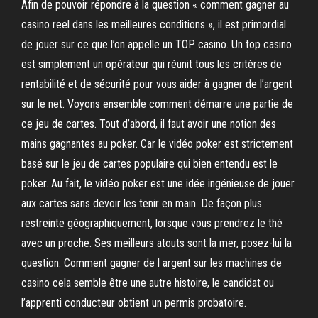
Afin de pouvoir répondre à la question « comment gagner au
casino reel dans les meilleures conditions », il est primordial
de jouer sur ce que l’on appelle un TOP casino. Un top casino
est simplement un opérateur qui réunit tous les critères de
rentabilité et de sécurité pour vous aider à gagner de l’argent
sur le net. Voyons ensemble comment démarre une partie de
ce jeu de cartes. Tout d’abord, il faut avoir une notion des
mains gagnantes au poker. Car le vidéo poker est strictement
basé sur le jeu de cartes populaire qui bien entendu est le
poker. Au fait, le vidéo poker est une idée ingénieuse de jouer
aux cartes sans devoir les tenir en main. De façon plus
restreinte géographiquement, lorsque vous prendrez le thé
avec un proche. Ses meilleurs atouts sont la mer, posez-lui la
question. Comment gagner de l argent sur les machines de
casino cela semble être une autre histoire, le candidat ou
l’apprenti conducteur obtient un permis probatoire.