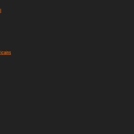
l
icains