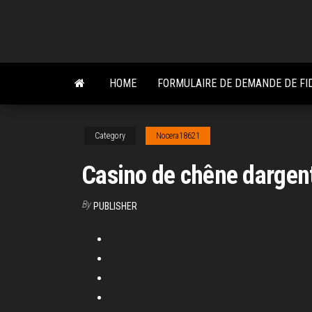
Skip
to
the
content
HOME
FORMULAIRE DE DEMANDE DE FID
Category
Nocera18621
Casino de chêne dargen
By
PUBLISHER