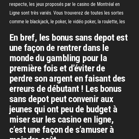
respecte, les jeux proposés par le casino de Montréal en
Ligne sont très variés. Vous trouverez de toutes les sortes
comme le blackjack, le poker, le vidéo poker, la roulette, les
En bref, les bonus sans depot est
une façon de rentrer dans le
monde du gambling pour la
première fois et d’éviter de
perdre son argent en faisant des
erreurs de débutant ! Les bonus
sans depot peut convenir aux
jeunes qui ont peu de budget à
miser sur les casino en ligne,
c’est une façon de s’amuser à