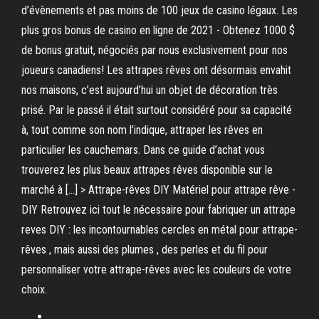
d’évènements et pas moins de 100 jeux de casino légaux. Les
plus gros bonus de casino en ligne de 2021 - Obtenez 1000 $
de bonus gratuit, négociés par nous exclusivement pour nos
joueurs canadiens! Les attrapes rêves ont désormais envahit
nos maisons, c’est aujourd’hui un objet de décoration très
prisé. Par le passé il était surtout considéré pour sa capacité
à, tout comme son nom l’indique, attraper les rêves en
particulier les cauchemars. Dans ce guide d’achat vous
trouverez les plus beaux attrapes rêves disponible sur le
marché à […] > Attrape-rêves DIY Matériel pour attrape rêve -
DIY Retrouvez ici tout le nécessaire pour fabriquer un attrape
reves DIY : les incontournables cercles en métal pour attrape-
rêves , mais aussi des plumes , des perles et du fil pour
personnaliser votre attrape-rêves avec les couleurs de votre
choix.